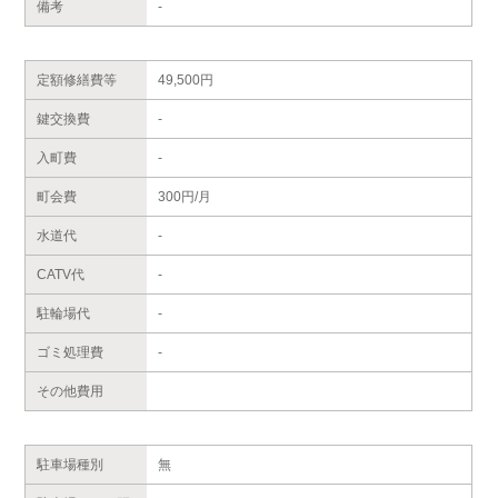
備考
-
定額修繕費等
49,500円
鍵交換費
-
入町費
-
町会費
300円/月
水道代
-
CATV代
-
駐輪場代
-
ゴミ処理費
-
その他費用
駐車場種別
無