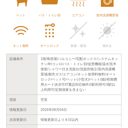
ペット
バス・トイレ別
エアコン
室内洗濯機置場
ネット無料
オートロック
新築・築浅
南向き
設備条件
1階/角部屋/バルコニー/宅配ボックス/システムキッ
チン/IHコンロ/バス・トイレ別/追焚機能/温水洗浄
便座/シャワー付き洗面台/洗面所独立/室内洗濯機
置場/都市ガス/エアコン/ネット使用料無料/オート
ロック/ペット可/ペット(小型犬)/ペット(猫)/初期費
用カード決済可/IT重説対応物件/2駅利用可/3駅以
上利用可/定期借家を含まない
現状
空室
情報更新日
2026年08月04日
次回更新日
情報更新日より８日以内