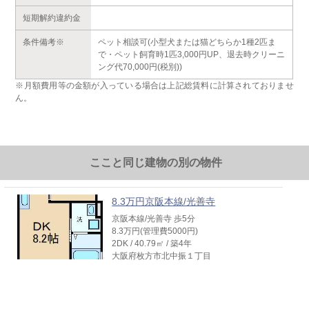
短期解約違約金
条件備考※
ペット相談可(小型犬または猫どちらか1種2匹ま
で・ペット飼育時1匹3,000円UP、退去時クリーニ
ング代70,000円(税別))
※月額費用等の金額が入っている場合は上記総賃料に計算されておりませ
ん。
ここと同じ建物の別の物件
8.3万円京阪本線/光善寺
京阪本線/光善寺 歩5分
8.3万円(管理費5000円)
2DK / 40.79㎡ / 築4年
大阪府枚方市北中振１丁目