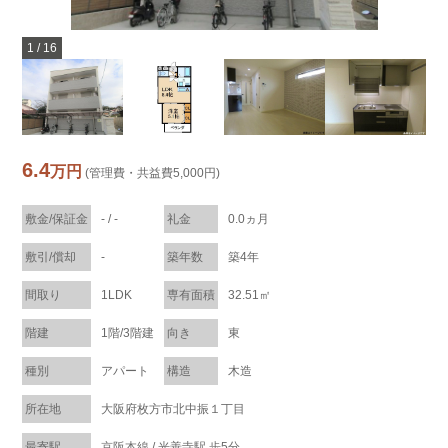
1
/
16
6.4
万円
(管理費・共益費5,000円)
敷金/保証金
- / -
礼金
0.0ヵ月
敷引/償却
-
築年数
築4年
間取り
1LDK
専有面積
32.51㎡
階建
1階/3階建
向き
東
種別
アパート
構造
木造
所在地
大阪府枚方市北中振１丁目
最寄駅
京阪本線 / 光善寺駅 歩5分