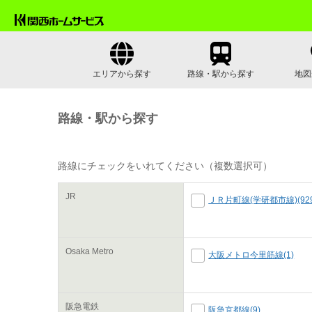
エリアから探す
路線・駅から探す
地図
路線・駅から探す
路線にチェックをいれてください（複数選択可）
JR
ＪＲ片町線(学研都市線)(929
Osaka Metro
大阪メトロ今里筋線(1)
阪急電鉄
阪急京都線(9)