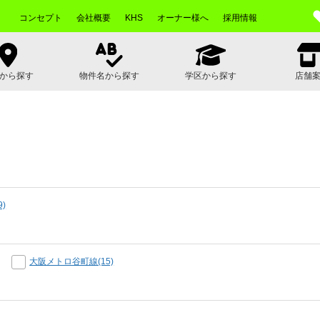
コンセプト
会社概要
KHS
オーナー様へ
採用情報
から探す
物件名から探す
学区から探す
店舗
)
大阪メトロ谷町線(15)