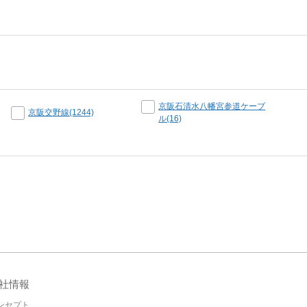
京阪石清水八幡宮参道ケーブ
京阪交野線(1244)
ル(16)
社情報
ンセプト