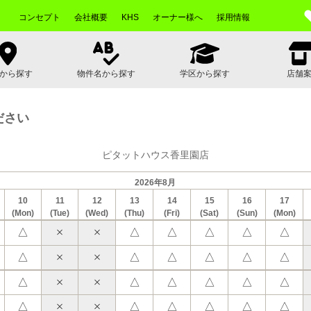
コンセプト
会社概要
KHS
オーナー様へ
採用情報
から探す
物件名から探す
学区から探す
店舗
ださい
ピタットハウス香里園店
2026年8月
10
11
12
13
14
15
16
17
(Mon)
(Tue)
(Wed)
(Thu)
(Fri)
(Sat)
(Sun)
(Mon)
△
△
△
△
△
△
△
△
△
△
△
△
△
△
△
△
△
△
△
△
△
△
△
△