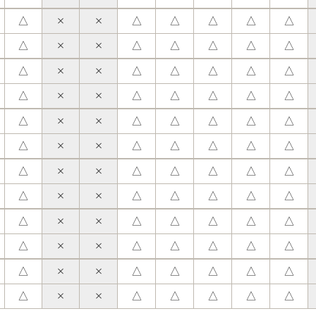
△
△
△
△
△
△
△
△
△
△
△
△
△
△
△
△
△
△
△
△
△
△
△
△
△
△
△
△
△
△
△
△
△
△
△
△
△
△
△
△
△
△
△
△
△
△
△
△
△
△
△
△
△
△
△
△
△
△
△
△
△
△
△
△
△
△
△
△
△
△
△
△