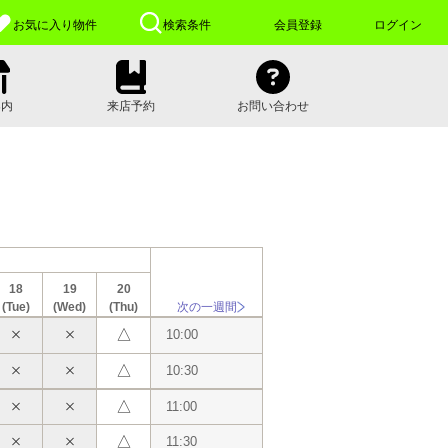
お気に入り
物件
検索条件
会員登録
ログイン
案内
来店予約
お問い合わせ
18
19
20
(Tue)
(Wed)
(Thu)
次の一週間
△
10:00
△
10:30
△
11:00
△
11:30