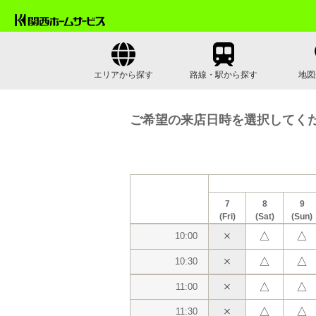
エリアから探す
路線・駅から探す
地図
ご希望の来店日時を選択してく
7
8
9
(Fri)
(Sat)
(Sun)
△
△
10:00
△
△
10:30
△
△
11:00
△
△
11:30